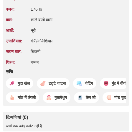
वजन:
176 lb
बाल:
काले बालों वाली
आखें:
भूरी
नृजातियता:
गोरी/कोकेशियान
जघन बाल:
चिकनी
शिश्न:
मध्यम
रुचि
गुदा खेल
टट्टे चाटना
चैटिंग
मुंह में वीर्य
गांड में उंगली
मुखमैथुन
कैम शो
गांड चुदाई
टिप्पणियां (0)
अभी तक कोई कमेंट नहीं है