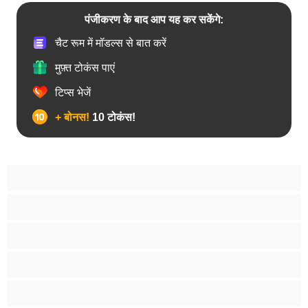
पंजीकरण के बाद आप यह कर सकेंगे:
चैट रूम में मॉडल्स से बात करें
मुफ़्त टोकंस पाएं
टिप्स भेजें
+ बोनस!
10 टोकंस!
18+ लड़कियां
अरबी
आबनूसी
एनल
एशियाई