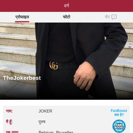
TheJokerbest
वर्ग
प्रोफाइल
फोटो
चैट
TheJokerbest
नाम:
JOKER
FanBoost
क्या है?
मैं हूँ:
पुरुष
गृह‑नगर:
Belgium, Bruxelles