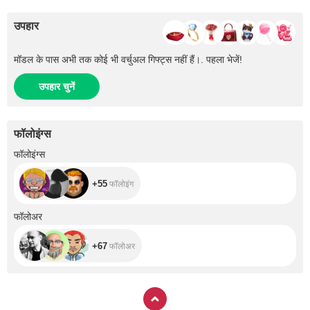
उपहार
मॉडल के पास अभी तक कोई भी वर्चुअल गिफ्ट्स नहीं हैं।. पहला भेजें!
उपहार चुनें
फॉलोइंग्स
+55
फॉलोइंग्स
+55
फॉलोइंग
+67
फॉलोअर
+67
फॉलोअर