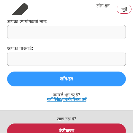
लॉग‑इन
जुडें
आपका उपयोगकर्ता नाम:
आपका पासवर्ड:
लॉग‑इन
पासवर्ड भूल गए हैं?
यहाँ रिसेट/पुनर्व्यवस्थित करें
खाता नहीं है?
पंजीकरण